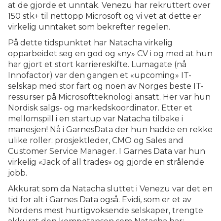
at de gjorde et unntak. Venezu har rekruttert over
150 stk+ til nettopp Microsoft og vi vet at dette er
virkelig unntaket som bekrefter regelen.
På dette tidspunktet har Natacha virkelig
opparbeidet seg en god og «ny» CV i og med at hun
har gjort et stort karriereskifte. Lumagate (nå
Innofactor) var den gangen et «upcoming» IT-
selskap med stor fart og noen av Norges beste IT-
ressurser på Microsoftteknologi ansatt. Her var hun
Nordisk salgs- og markedskoordinator. Etter et
mellomspill i en startup var Natacha tilbake i
manesjen! Nå i GarnesData der hun hadde en rekke
ulike roller: prosjektleder, CMO og Sales and
Customer Service Manager. I Garnes Data var hun
virkelig «Jack of all trades» og gjorde en strålende
jobb.
Akkurat som da Natacha sluttet i Venezu var det en
tid for alt i Garnes Data også. Evidi, som er et av
Nordens mest hurtigvoksende selskaper, trengte