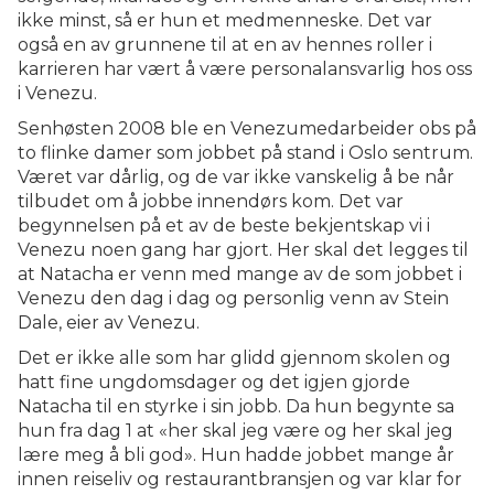
ikke minst, så er hun et medmenneske. Det var
også en av grunnene til at en av hennes roller i
karrieren har vært å være personalansvarlig hos oss
i Venezu.
Senhøsten 2008 ble en Venezumedarbeider obs på
to flinke damer som jobbet på stand i Oslo sentrum.
Været var dårlig, og de var ikke vanskelig å be når
tilbudet om å jobbe innendørs kom. Det var
begynnelsen på et av de beste bekjentskap vi i
Venezu noen gang har gjort. Her skal det legges til
at Natacha er venn med mange av de som jobbet i
Venezu den dag i dag og personlig venn av Stein
Dale, eier av Venezu.
Det er ikke alle som har glidd gjennom skolen og
hatt fine ungdomsdager og det igjen gjorde
Natacha til en styrke i sin jobb. Da hun begynte sa
hun fra dag 1 at «her skal jeg være og her skal jeg
lære meg å bli god». Hun hadde jobbet mange år
innen reiseliv og restaurantbransjen og var klar for