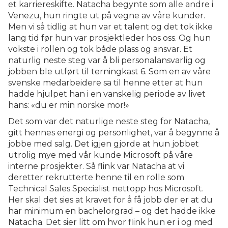
et karriereskifte. Natacha begynte som alle andre i
Venezu, hun ringte ut på vegne av våre kunder.
Men vi så tidlig at hun var et talent og det tok ikke
lang tid før hun var prosjektleder hos oss. Og hun
vokste i rollen og tok både plass og ansvar. Et
naturlig neste steg var å bli personalansvarlig og
jobben ble utført til terningkast 6. Som en av våre
svenske medarbeidere sa til henne etter at hun
hadde hjulpet han i en vanskelig periode av livet
hans: «du er min norske mor!»
Det som var det naturlige neste steg for Natacha,
gitt hennes energi og personlighet, var å begynne å
jobbe med salg. Det igjen gjorde at hun jobbet
utrolig mye med vår kunde Microsoft på våre
interne prosjekter. Så flink var Natacha at vi
deretter rekrutterte henne til en rolle som
Technical Sales Specialist nettopp hos Microsoft.
Her skal det sies at kravet for å få jobb der er at du
har minimum en bachelorgrad – og det hadde ikke
Natacha. Det sier litt om hvor flink hun er i og med