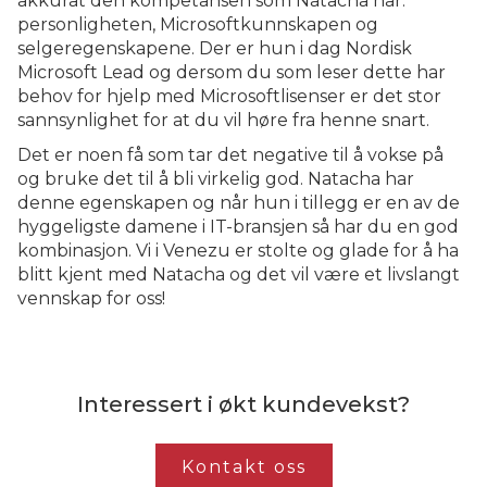
akkurat den kompetansen som Natacha har:
personligheten, Microsoftkunnskapen og
selgeregenskapene. Der er hun i dag Nordisk
Microsoft Lead og dersom du som leser dette har
behov for hjelp med Microsoftlisenser er det stor
sannsynlighet for at du vil høre fra henne snart.
Det er noen få som tar det negative til å vokse på
og bruke det til å bli virkelig god. Natacha har
denne egenskapen og når hun i tillegg er en av de
hyggeligste damene i IT-bransjen så har du en god
kombinasjon. Vi i Venezu er stolte og glade for å ha
blitt kjent med Natacha og det vil være et livslangt
vennskap for oss!
Interessert i økt kundevekst?
Kontakt oss