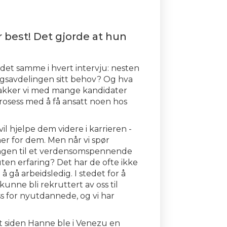
r best! Det gjorde at hun
 det samme i hvert intervju: nesten
lgsavdelingen sitt behov? Og hva
snakker vi med mange kandidater
rosess med å få ansatt noen hos
 hjelpe dem videre i karrieren -
er for dem. Men når vi spør
lingen til et verdensomspennende
 uten erfaring? Det har de ofte ikke
 gå arbeidsledig. I stedet for å
ne bli rekruttert av oss til
s for nyutdannede, og vi har
 ut siden Hanne ble i Venezu en