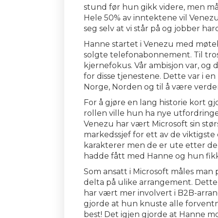
stund før hun gikk videre, men må
Hele 50% av inntektene vil Venez
seg selv at vi står på og jobber ha
Hanne startet i Venezu med møteb
solgte telefonabonnement. Til tross
kjernefokus. Vår ambisjon var, og 
for disse tjenestene. Dette var i e
Norge, Norden og til å være verden
For å gjøre en lang historie kort g
rollen ville hun ha nye utfordringe
Venezu har vært Microsoft sin stø
markedssjef for ett av de viktigste
karakterer men de er ute etter de m
hadde fått med Hanne og hun fikk 
Som ansatt i Microsoft måles man p
delta på ulike arrangement. Dette
har vært mer involvert i B2B-arra
gjorde at hun knuste alle forvent
best! Det igjen gjorde at Hanne mo