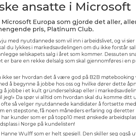
ke ansatte i Microsoft
 Microsoft Europa som gjorde det aller, alle
hengende pris, Platinum Club.
ju med nyutdannede som vil inn i arbeidslivet, og vi sier
kal du lykkes i markedsavdelingen om du ikke forstår sa
å planlegge selskapets salg i året som kommer. Dessuten 
et er bare en rekke delsalg som skal gjennomføres i en p
 ikke ser hvordan det å være god på B2B møtebooking vil
med å begynne å jobbe hos oss og hvilke dører dette åpn
 å jobbe i et kult gründerselskap eller i markedsavde
 vil jeg!» Da spør vi alltid om hvordan skal du komme ditt
r ofte så velger nyutdannede kandidater å fortsette med å
n stepstone, få noen måneders erfaring og deretter kun
i har kunder som er på topp10 mest ønskede arbeidsplas
idsplass i Norge på kundelisten!
 til Hanne Wulff som er helt spesiell. Den skiller seg også