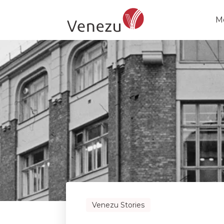
Hjem
/
Venezu stories
/
Beste europeiske a
M
Venezu Stories