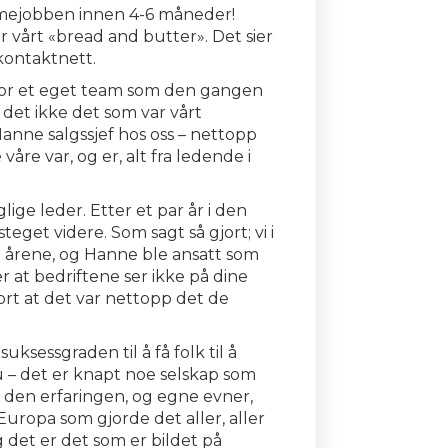
ømmejobben innen 4-6 måneder!
vårt «bread and butter». Det sier
 kontaktnett.
 for et eget team som den gangen
 det ikke det som var vårt
Hanne salgssjef hos oss – nettopp
åre var, og er, alt fra ledende i
ige leder. Etter et par år i den
eget videre. Som sagt så gjort; vi i
e årene, og Hanne ble ansatt som
r at bedriftene ser ikke på dine
fort at det var nettopp det de
sessgraden til å få folk til å
 – det er knapt noe selskap som
v den erfaringen, og egne evner,
uropa som gjorde det aller, aller
 det er det som er bildet på