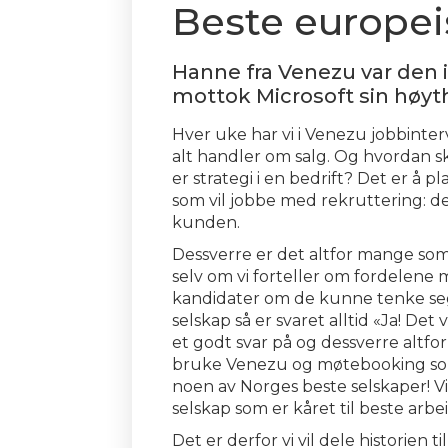
Beste europeis
Hanne fra Venezu var den i
mottok Microsoft sin høyt
Hver uke har vi i Venezu jobbinterv
alt handler om salg. Og hvordan s
er strategi i en bedrift? Det er 
som vil jobbe med rekruttering: d
kunden.
Dessverre er det altfor mange som
selv om vi forteller om fordelene 
kandidater om de kunne tenke seg
selskap så er svaret alltid «Ja! Det
et godt svar på og dessverre altfo
bruke Venezu og møtebooking som e
noen av Norges beste selskaper! V
selskap som er kåret til beste arbe
Det er derfor vi vil dele historien