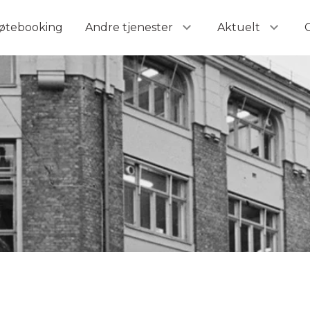
nsatte i Microsoft
øtebooking
Andre tjenester
Aktuelt