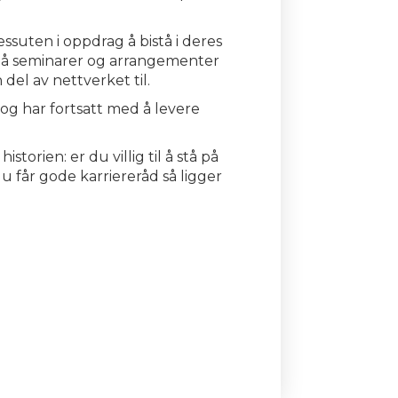
essuten i oppdrag å bistå i deres
 på seminarer og arrangementer
el av nettverket til.
og har fortsatt med å levere
orien: er du villig til å stå på
r du får gode karriereråd så ligger