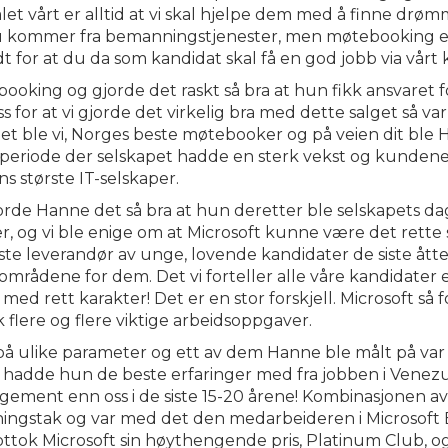
let vårt er alltid at vi skal hjelpe dem med å finne dr
u kommer fra bemanningstjenester, men møtebooking er 
rdt for at du da som kandidat skal få en god jobb via vårt
ooking og gjorde det raskt så bra at hun fikk ansvaret
 for at vi gjorde det virkelig bra med dette salget så var
det ble vi, Norges beste møtebooker og på veien dit ble 
n periode der selskapet hadde en sterk vekst og kundene v
s største IT-selskaper.
jorde Hanne det så bra at hun deretter ble selskapets dagl
r, og vi ble enige om at Microsoft kunne være det rette st
rste leverandør av unge, lovende kandidater de siste ått
 områdene for dem. Det vi forteller alle våre kandidater e
ed rett karakter! Det er en stor forskjell. Microsoft så 
flere og flere viktige arbeidsoppgaver.
å ulike parameter og ett av dem Hanne ble målt på var suk
 hadde hun de beste erfaringer med fra jobben i Venezu
ngement enn oss i de siste 15-20 årene! Kombinasjonen a
ningstak og var med det den medarbeideren i Microsoft E
ttok Microsoft sin høythengende pris, Platinum Club, og