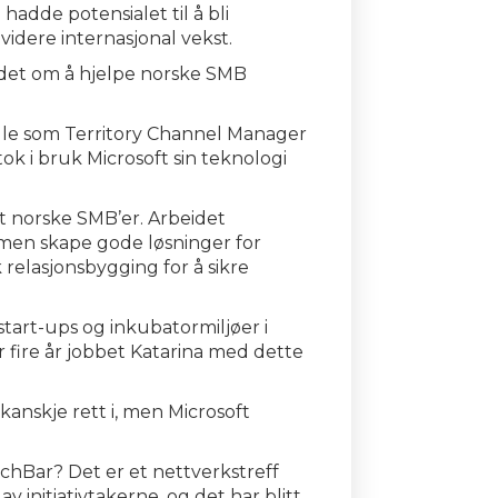
adde potensialet til å bli
videre internasjonal vekst.
t det om å hjelpe norske SMB
olle som Territory Channel Manager
ok i bruk Microsoft sin teknologi
t norske SMB’er. Arbeidet
men skape gode løsninger for
 relasjonsbygging for å sikre
art-ups og inkubatormiljøer i
r fire år jobbet Katarina med dette
r.
kanskje rett i, men Microsoft
hBar? Det er et nettverkstreff
 initiativtakerne, og det har blitt