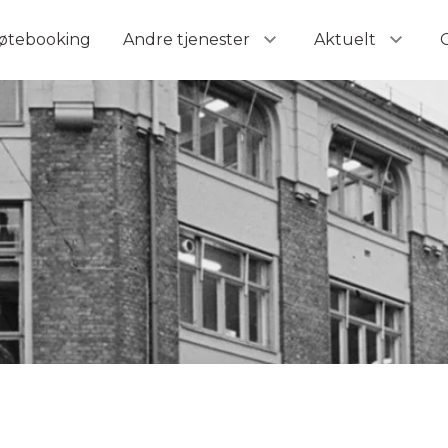
– når du rekrutterer den beste!
øtebooking
Andre tjenester
Aktuelt