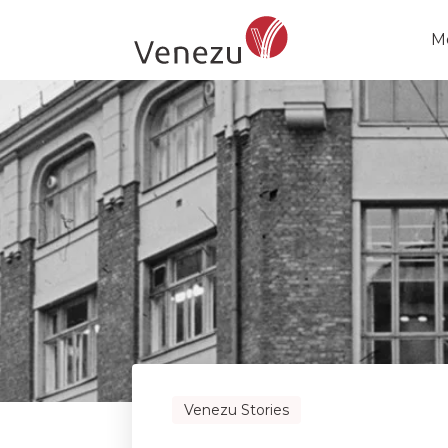
Hjem
/
Venezu stories
/
Katarina Halkinrud 
M
Venezu Stories