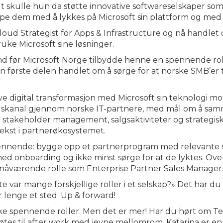
skulle hun da støtte innovative softwareselskaper som h
lpe dem med å lykkes på Microsoft sin plattform og med 
Cloud Strategist for Apps & Infrastructure og nå handle
ruke Microsoft sine løsninger.
rland før Microsoft Norge tilbydde henne en spennende r
en første delen handlet om å sørge for at norske SMB’er t
ve digital transformasjon med Microsoft sin teknologi mo
lgskanal gjennom norske IT-partnere, med mål om å sam
t stakeholder management, salgsaktiviteter og strategisk
ekst i partnerøkosystemet.
pennende: bygge opp et partnerprogram med relevante st
med onboarding og ikke minst sørge for at de lyktes. Ove
sin nåværende rolle som Enterprise Partner Sales Manage
 var mange forskjellige roller i et selskap?» Det har du 
or lenge et sted. Up & forward!
 spennende roller. Men det er mer! Har du hørt om Tec
tes til after work med jevne mellomrom. Katarina er en av