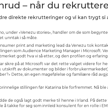
nrud – når du rekrutter
re direkte rekrutteringer og vi kan trygt si 
no, under «Venezu stories», handler om de som begynte s
 et unntak i så måte.
onsumer print and marketing lead da Venezu tok kontakt
tillingen som Audience Marketing Manager i Microsoft. V
 utmerket godt hva vi så etter, og den profilen og erfari
ar sikre på at Microsoft var det rette valget videre for he
es: utskrift av dokumenter og bilder i forbrukermarkedet
ber?» Dette, sin egen magefølelse og familiære råd avgjo
innelige stillingen før Katarina ble forfremmet. Nå ble
adde de også lagt godt merke til henne i Irland. På det
ide å takke for seg som innleid konsulent for en rolle i 