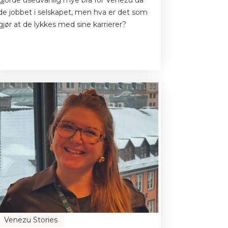
gjorde usedvanlig mye bra for Venezu da
de jobbet i selskapet, men hva er det som
gjør at de lykkes med sine karrierer?
Venezu Stories