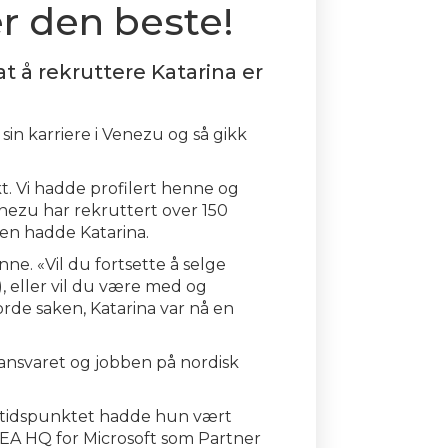
er den beste!
at å rekruttere Katarina er
in karriere i Venezu og så gikk
. Vi hadde profilert henne og
enezu har rekruttert over 150
ngen hadde Katarina.
nne. «Vil du fortsette å selge
), eller vil du være med og
rde saken, Katarina var nå en
 ansvaret og jobben på nordisk
te tidspunktet hadde hun vært
EMEA HQ for Microsoft som Partner