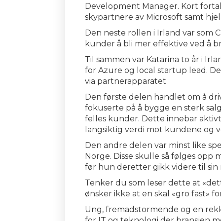
Development Manager. Kort fortalt 
skypartnere av Microsoft samt hje
Den neste rollen i Irland var som 
kunder å bli mer effektive ved å b
Til sammen var Katarina to år i I
for Azure og local startup lead. D
via partnerapparatet
Den første delen handlet om å dri
fokuserte på å bygge en sterk sa
felles kunder. Dette innebar aktiv
langsiktig verdi mot kundene og v
Den andre delen var minst like s
Norge. Disse skulle så følges opp 
før hun deretter gikk videre til 
Tenker du som leser dette at «dette
ønsker ikke at en skal «gro fast» f
Ung, fremadstormende og en rekke
for IT og teknologi der bransjen mø