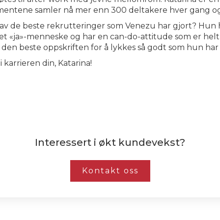
gementene samler nå mer enn 300 deltakere hver gang og
en av de beste rekrutteringer som Venezu har gjort? Hun
et «ja»-menneske og har en can-do-attitude som er helt u
r den beste oppskriften for å lykkes så godt som hun har 
i karrieren din, Katarina!
Interessert i økt kundevekst?
Kontakt oss