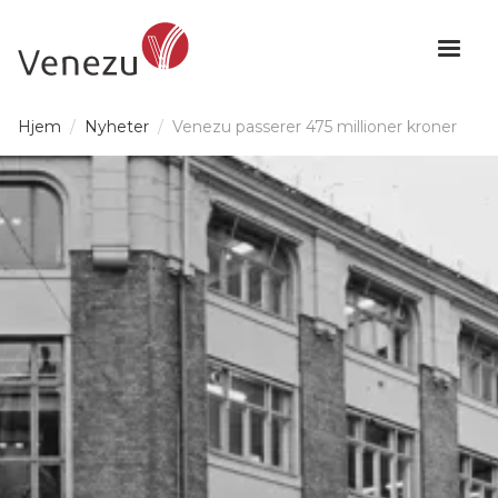
Hjem
/
Nyheter
/
Venezu passerer 475 millioner kroner