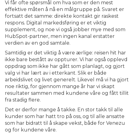
Vi får ofte spørsmål om hva som er den mest
effektive måten å nå en målgruppe på. Svaret er
fortsatt det samme: direkte kontakt gir raskest
respons. Digital markedsføring er et viktig
supplement, og noe vi også jobber mye med som
HubSpot-partner, men ingen kanal erstatter
verdien av en god samtale.
Samtidig er det viktig å være ærlige: reisen hit har
ikke bare bestått av oppturer. Vi har også opplevd
oppdrag som ikke har gått som planlagt, og gjort
valg vi har lært av i etterkant. Slik er både
arbeidslivet og livet generelt. Likevel må vi ha gjort
noe riktig, for gjennom mange år har vi skapt
resultater sammen med kundene våre og fått tillit
fra stadig flere.
Det er derfor mange å takke. En stor takk til alle
kunder som har hatt tro på oss, og til alle ansatte
som har bidratt til å skape vekst, både for Venezu
og for kundene våre.